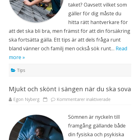
e
taket? Oavsett vilket som
d
d
gäller för dig måste du
i
t
hitta rätt hantverkare för
t
t
att det ska bli bra, men främst för att din försäkring
a
k
ska fortsätta gälla. Ett tips är att dels fråga runt
b
y
bland vänner och familj men också sök runt…
Read
t
e
more »
Tips
Mjukt och skönt i sängen när du ska sova
Egon Nyberg
Kommentarer inaktiverade
f
ö
r
M
Sömnen är nyckeln till
j
u
framgång gällande både
k
t
din fysiska och psykiska
o
c