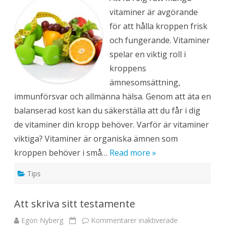
t
vitaminer är avgörande
i
l
för att hålla kroppen frisk
l
a
och fungerande. Vitaminer
t
t
spelar en viktig roll i
f
å
kroppens
i
d
ämnesomsättning,
i
g
immunförsvar och allmänna hälsa. Genom att äta en
d
e
balanserad kost kan du säkerställa att du får i dig
v
i
de vitaminer din kropp behöver. Varför är vitaminer
t
a
viktiga? Vitaminer är organiska ämnen som
m
i
kroppen behöver i små…
Read more »
n
e
r
Tips
k
r
o
p
Att skriva sitt testamente
p
e
n
Egon Nyberg
Kommentarer inaktiverade
f
b