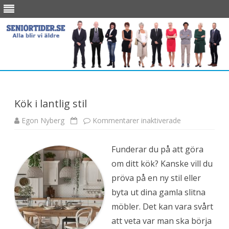
Skip
to
content
Kök i lantlig stil
Egon Nyberg
Kommentarer inaktiverade
f
ö
r
K
Funderar du på att göra
ö
k
om ditt kök? Kanske vill du
i
l
pröva på en ny stil eller
a
n
byta ut dina gamla slitna
t
l
möbler. Det kan vara svårt
i
g
att veta var man ska börja
s
t