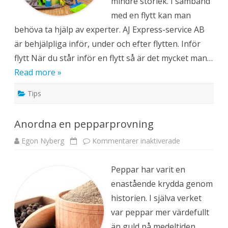
mindre storlek. I samband
å
g
med en flytt kan man
o
n
behöva ta hjälp av experter. AJ Express-service AB
m
i
är behjälpliga inför, under och efter flytten. Inför
n
d
flytt När du står inför en flytt så är det mycket man…
r
e
Read more »
b
o
s
Tips
t
a
d
s
Anordna en pepparprovning
o
m
ä
Egon Nyberg
Kommentarer inaktiverade
f
l
ö
d
r
r
A
e
Peppar har varit en
n
o
enastående krydda genom
r
d
historien. I själva verket
n
a
var peppar mer värdefullt
e
n
än guld på medeltiden.
p