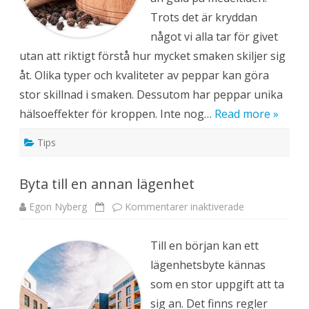
e
Trots det är kryddan
p
p
något vi alla tar för givet
a
r
utan att riktigt förstå hur mycket smaken skiljer sig
p
r
åt. Olika typer och kvaliteter av peppar kan göra
o
v
stor skillnad i smaken. Dessutom har peppar unika
n
i
hälsoeffekter för kroppen. Inte nog…
Read more »
n
g
Tips
Byta till en annan lägenhet
Egon Nyberg
Kommentarer inaktiverade
f
ö
r
B
Till en början kan ett
y
t
lägenhetsbyte kännas
a
t
som en stor uppgift att ta
i
l
sig an. Det finns regler
l