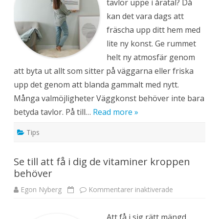
tavlor uppe i åratal? Då
h
e
kan det vara dags att
m
m
fräscha upp ditt hem med
e
t
lite ny konst. Ge rummet
m
e
helt ny atmosfär genom
d
n
att byta ut allt som sitter på väggarna eller friska
y
a
upp det genom att blanda gammalt med nytt.
t
a
Många valmöjligheter Väggkonst behöver inte bara
v
l
betyda tavlor. På till…
Read more »
o
r
Tips
Se till att få i dig de vitaminer kroppen
behöver
Egon Nyberg
Kommentarer inaktiverade
f
ö
r
S
Att få i sig rätt mängd
e