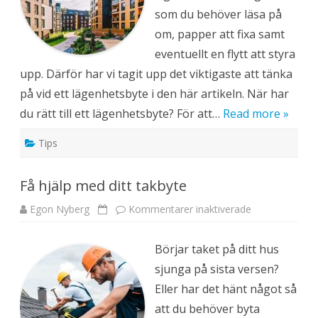
e
som du behöver läsa på
n
a
om, papper att fixa samt
n
n
eventuellt en flytt att styra
a
n
upp. Därför har vi tagit upp det viktigaste att tänka
l
ä
på vid ett lägenhetsbyte i den här artikeln. När har
g
e
du rätt till ett lägenhetsbyte? För att…
Read more »
n
h
e
Tips
t
Få hjälp med ditt takbyte
Egon Nyberg
Kommentarer inaktiverade
f
ö
r
F
Börjar taket på ditt hus
å
h
sjunga på sista versen?
j
ä
Eller har det hänt något så
l
p
att du behöver byta
m