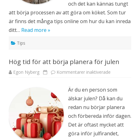
och det kan kännas tungt
i
l
att börja processen av att göra om köket. Som tur
är finns det många tips online om hur du kan inreda
ditt…
Read more »
Tips
Hög tid för att börja planera för julen
Egon Nyberg
Kommentarer inaktiverade
f
ö
r
H
Är du en person som
ö
g
älskar julen? Då kan du
t
i
redan nu börjar planera
d
f
och förbereda inför dagen.
ö
r
Det är oftast mycket att
a
t
göra inför julfirandet,
t
b