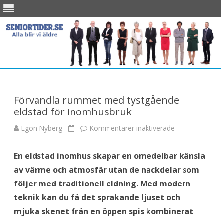
Skip
to
content
Förvandla rummet med tystgående
eldstad för inomhusbruk
Egon Nyberg
Kommentarer inaktiverade
f
ö
r
F
En eldstad inomhus skapar en omedelbar känsla
ö
r
av värme och atmosfär utan de nackdelar som
v
a
följer med traditionell eldning. Med modern
n
d
teknik kan du få det sprakande ljuset och
l
a
mjuka skenet från en öppen spis kombinerat
r
u