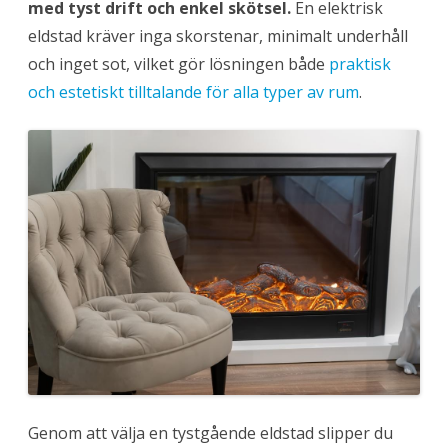
med tyst drift och enkel skötsel.
En elektrisk
m
m
eldstad kräver inga skorstenar, minimalt underhåll
e
t
och inget sot, vilket gör lösningen både
praktisk
m
e
och estetiskt tilltalande för alla typer av rum
.
d
t
y
s
t
g
å
e
n
d
e
e
l
d
s
t
a
d
f
ö
r
i
n
o
m
Genom att välja en tystgående eldstad slipper du
h