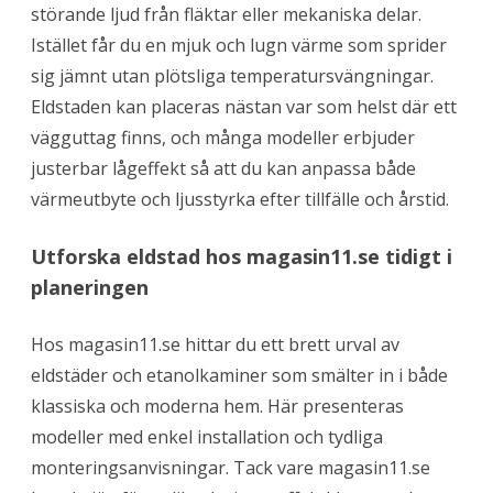
u
störande ljud från fläktar eller mekaniska delar.
s
b
Istället får du en mjuk och lugn värme som sprider
r
u
sig jämnt utan plötsliga temperatursvängningar.
k
Eldstaden kan placeras nästan var som helst där ett
vägguttag finns, och många modeller erbjuder
justerbar lågeffekt så att du kan anpassa både
värmeutbyte och ljusstyrka efter tillfälle och årstid.
Utforska eldstad hos magasin11.se tidigt i
planeringen
Hos magasin11.se hittar du ett brett urval av
eldstäder och etanolkaminer som smälter in i både
klassiska och moderna hem. Här presenteras
modeller med enkel installation och tydliga
monteringsanvisningar. Tack vare magasin11.se