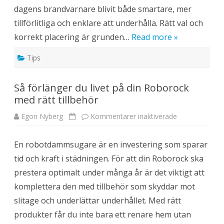
a
l
dagens brandvarnare blivit både smartare, mer
r
b
j
a
tillförlitliga och enklare att underhålla. Rätt val och
e
l
r
l
korrekt placering är grunden…
Read more »
u
o
m
n
m
g
Tips
e
e
d
r
m
o
Så förlänger du livet på din Roborock
d
e
med rätt tillbehör
r
n
a
Egon Nyberg
Kommentarer inaktiverade
f
b
ö
r
r
a
S
n
En robotdammsugare är en investering som sparar
å
d
f
v
tid och kraft i städningen. För att din Roborock ska
ö
a
r
r
prestera optimalt under många år är det viktigt att
l
n
ä
a
komplettera den med tillbehör som skyddar mot
n
r
g
e
slitage och underlättar underhållet. Med rätt
e
f
r
ö
produkter får du inte bara ett renare hem utan
d
r
u