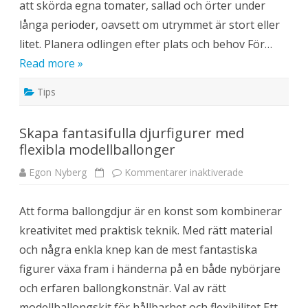
att skörda egna tomater, sallad och örter under
t
r
långa perioder, oavsett om utrymmet är stort eller
ä
d
litet. Planera odlingen efter plats och behov För…
g
å
Read more »
r
d
m
Tips
e
d
p
r
Skapa fantasifulla djurfigurer med
a
k
flexibla modellballonger
t
i
s
Egon Nyberg
Kommentarer inaktiverade
f
k
ö
a
r
g
S
r
Att forma ballongdjur är en konst som kombinerar
k
ö
a
n
kreativitet med praktisk teknik. Med rätt material
p
s
a
a
och några enkla knep kan de mest fantastiska
f
k
a
e
figurer växa fram i händerna på en både nybörjare
n
r
t
n
och erfaren ballongkonstnär. Val av rätt
a
ä
s
r
modellballongskit för hållbarhet och flexibilitet Ett
i