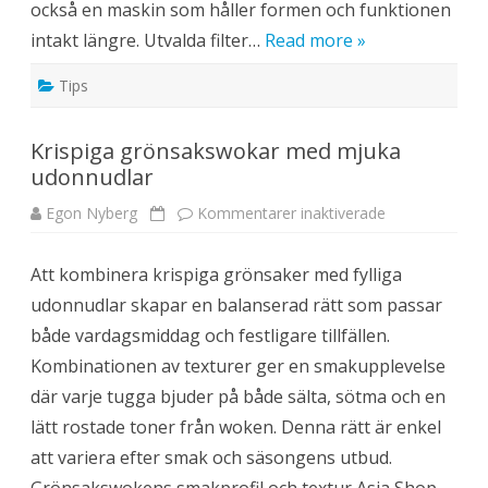
h
också en maskin som håller formen och funktionen
l
e
i
m
intakt längre. Utvalda filter…
Read more »
v
o
e
c
t
h
Tips
p
f
å
ö
d
r
i
e
Krispiga grönsakswokar med mjuka
n
t
R
a
udonnudlar
o
g
b
o
Egon Nyberg
Kommentarer inaktiverade
f
r
ö
o
r
c
K
k
Att kombinera krispiga grönsaker med fylliga
r
m
i
e
udonnudlar skapar en balanserad rätt som passar
s
d
p
r
både vardagsmiddag och festligare tillfällen.
i
ä
g
t
Kombinationen av texturer ger en smakupplevelse
a
t
g
t
där varje tugga bjuder på både sälta, sötma och en
r
i
ö
l
lätt rostade toner från woken. Denna rätt är enkel
n
l
s
b
att variera efter smak och säsongens utbud.
a
e
k
h
s