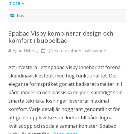
more »
ö
d
j
Tips
e
r
b
a
Spabad Visby kombinerar design och
r
n
komfort i bubbelbad
e
t
s
Egon Nyberg
Kommentarer inaktiverade
f
b
ö
ä
r
s
S
t
Att investera i ett spabad Visby innebär att förena
p
a
a
i
skandinavisk estetik med hög funktionalitet. Det
b
f
a
a
eleganta formspråket gör att badkaret smälter in i
d
m
V
i
både moderna och klassiska miljöer, samtidigt som
i
l
s
j
smarta tekniska lösningar levererar maximal
b
e
y
h
komfort. Varje detalj är noggrant genomtänkt för
k
e
o
m
att ge en upplevelse som lockar till både lugna
m
b
kvällsdopp och sociala sammankomster. Spabad
i
n