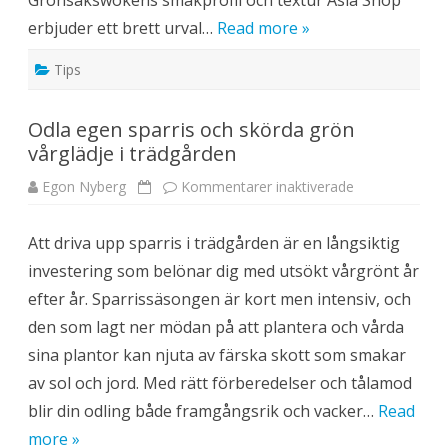
Grönsakswokens smakprofil och textur Asia Shop
ö
w
r
erbjuder ett brett urval…
Read more »
o
k
a
Tips
r
m
e
d
Odla egen sparris och skörda grön
m
j
vårglädje i trädgården
u
k
a
Egon Nyberg
Kommentarer inaktiverade
f
u
ö
d
r
o
O
n
Att driva upp sparris i trädgården är en långsiktig
d
n
l
u
investering som belönar dig med utsökt vårgrönt år
a
d
e
l
efter år. Sparrissäsongen är kort men intensiv, och
g
a
e
r
den som lagt ner mödan på att plantera och vårda
n
s
sina plantor kan njuta av färska skott som smakar
p
a
av sol och jord. Med rätt förberedelser och tålamod
r
r
blir din odling både framgångsrik och vacker…
Read
i
s
more »
o