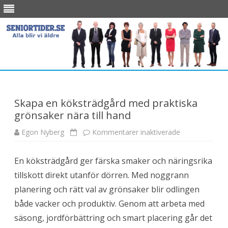
Skip
to
content
Skapa en köksträdgård med praktiska
grönsaker nära till hand
Egon Nyberg
Kommentarer inaktiverade
f
ö
r
S
En köksträdgård ger färska smaker och näringsrika
k
a
tillskott direkt utanför dörren. Med noggrann
p
a
planering och rätt val av grönsaker blir odlingen
e
n
både vacker och produktiv. Genom att arbeta med
k
ö
säsong, jordförbättring och smart placering går det
k
s