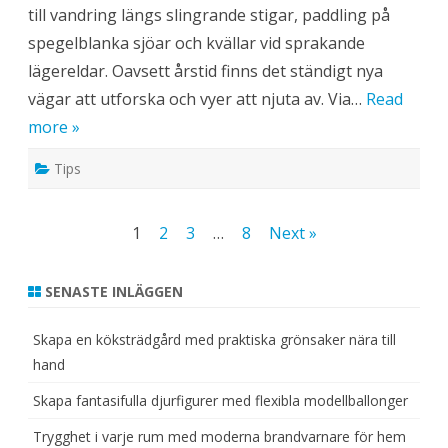
g
till vandring längs slingrande stigar, paddling på
k
n
spegelblanka sjöar och kvällar vid sprakande
u
t
lägereldar. Oavsett årstid finns det ständigt nya
e
n
vägar att utforska och vyer att njuta av. Via…
Read
i
s
more »
v
e
n
Tips
s
k
n
a
t
Inläggsnavigering
1
2
3
…
8
Next »
u
r
SENASTE INLÄGGEN
Skapa en köksträdgård med praktiska grönsaker nära till
hand
Skapa fantasifulla djurfigurer med flexibla modellballonger
Trygghet i varje rum med moderna brandvarnare för hem