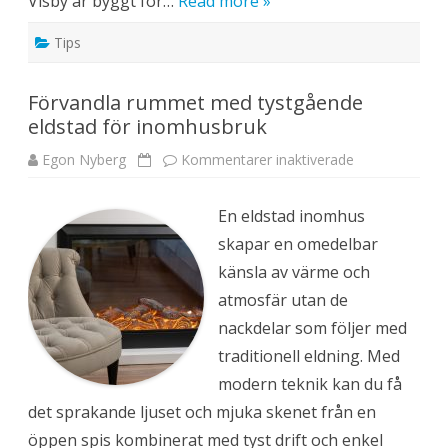
Visby är byggt för…
Read more »
e
r
a
Tips
r
d
e
s
Förvandla rummet med tystgående
i
g
eldstad för inomhusbruk
n
o
c
Egon Nyberg
Kommentarer inaktiverade
f
h
ö
k
r
o
F
m
En eldstad inomhus
ö
f
r
o
skapar en omedelbar
v
r
a
t
känsla av värme och
n
i
d
b
atmosfär utan de
l
u
a
b
nackdelar som följer med
r
b
u
e
traditionell eldning. Med
m
l
m
b
modern teknik kan du få
e
a
t
d
det sprakande ljuset och mjuka skenet från en
m
e
öppen spis kombinerat med tyst drift och enkel
d