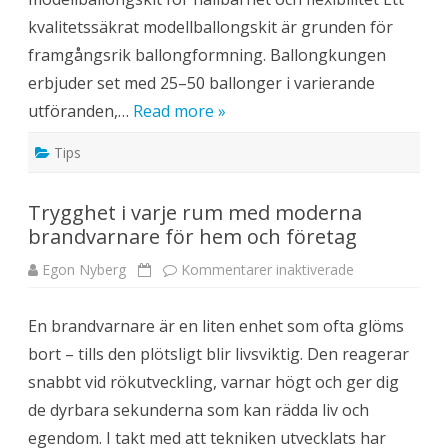
a
f
t
kvalitetssäkrat modellballongskit är grunden för
u
i
l
l
framgångsrik ballongformning. Ballongkungen
l
l
a
h
erbjuder set med 25–50 ballonger i varierande
d
a
j
n
utföranden,…
Read more »
u
d
r
f
Tips
i
g
u
r
Trygghet i varje rum med moderna
e
r
brandvarnare för hem och företag
m
e
d
Egon Nyberg
Kommentarer inaktiverade
f
f
ö
l
r
e
T
x
En brandvarnare är en liten enhet som ofta glöms
r
i
y
b
bort – tills den plötsligt blir livsviktig. Den reagerar
g
l
g
a
snabbt vid rökutveckling, varnar högt och ger dig
h
m
e
o
de dyrbara sekunderna som kan rädda liv och
t
d
i
e
egendom. I takt med att tekniken utvecklats har
v
l