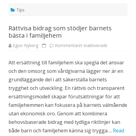
c
h
Tips
s
k
ö
r
Rättvisa bidrag som stödjer barnets
d
a
bästa i familjehem
g
r
ö
Egon Nyberg
Kommentarer inaktiverade
f
n
ö
v
r
å
R
r
Att ersättning till familjehem ska spegla det ansvar
ä
g
t
l
och den omsorg som vårdgivarna lägger ner är en
t
ä
v
d
grundläggande del i att säkerställa barnets
i
j
s
e
trygghet och utveckling. En rättvis och transparent
a
i
b
t
ersättningsmodell skapar förutsättningar för att
i
r
d
ä
familjehemmen kan fokusera på barnets välmående
r
d
a
g
utan ekonomisk oro. Genom att kombinera
g
å
s
r
behovsbaserade bidrag med tydliga riktlinjer kan
o
d
m
e
både barn och familjehem känna sig trygga….
Read
s
n
t