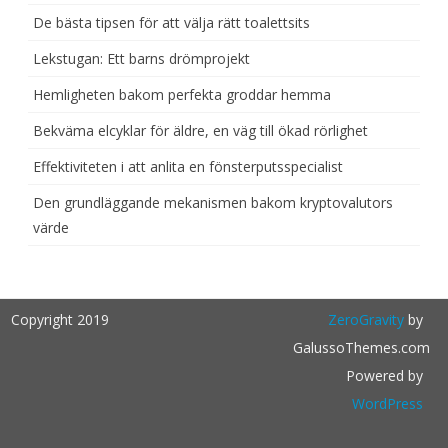
De bästa tipsen för att välja rätt toalettsits
Lekstugan: Ett barns drömprojekt
Hemligheten bakom perfekta groddar hemma
Bekväma elcyklar för äldre, en väg till ökad rörlighet
Effektiviteten i att anlita en fönsterputsspecialist
Den grundläggande mekanismen bakom kryptovalutors
värde
Copyright 2019
ZeroGravity
by
GalussoThemes.com
Powered by
WordPress