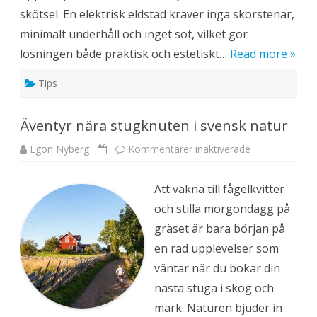
t
skötsel. En elektrisk eldstad kräver inga skorstenar,
y
s
minimalt underhåll och inget sot, vilket gör
t
g
lösningen både praktisk och estetiskt…
Read more »
å
e
n
Tips
d
e
e
l
Äventyr nära stugknuten i svensk natur
d
s
t
Egon Nyberg
Kommentarer inaktiverade
f
a
ö
d
r
f
Ä
ö
Att vakna till fågelkvitter
v
r
e
i
och stilla morgondagg på
n
n
t
o
gräset är bara början på
y
m
r
h
en rad upplevelser som
n
u
ä
s
väntar när du bokar din
r
b
a
r
nästa stuga i skog och
s
u
t
k
mark. Naturen bjuder in
u